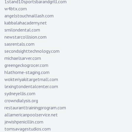
1stand10sportsbarandgrill.com
w4btx.com
angelstouchnaillash.com
kabbalahacademy.net
smilondental.com
newstarcollision.com
sasrentals.com
secondsighttechnology.com
michaelsarver.com
greengeckogrocer.com
hlathome-staging.com
wokteriyakitargetmall.com
lexingtondentalcenter.com
sydneyellis.com
crowndialysis.org
restauranttrainingprogram.com
allamericanpoolservice.net
jewishpenicillin.com
tomsavagestudios.com