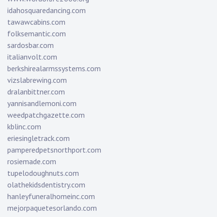
idahosquaredancing.com
tawawcabins.com
folksemantic.com
sardosbar.com
italianvolt.com
berkshirealarmssystems.com
vizslabrewing.com
dralanbittner.com
yannisandlemoni.com
weedpatchgazette.com
kblinc.com
eriesingletrack.com
pamperedpetsnorthport.com
rosiemade.com
tupelodoughnuts.com
olathekidsdentistry.com
hanleyfuneralhomeinc.com
mejorpaquetesorlando.com