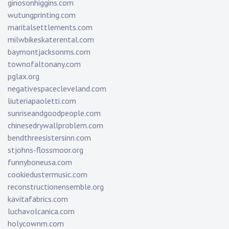
ginosonhiggins.com
wutungprinting.com
maritalsettlements.com
milwbikeskaterental.com
baymontjacksonms.com
townofaltonany.com
pglax.org
negativespacecleveland.com
liuteriapaoletti.com
sunriseandgoodpeople.com
chinesedrywallproblem.com
bendthreesistersinn.com
stjohns-flossmoor.org
funnyboneusa.com
cookiedustermusic.com
reconstructionensemble.org
kavitafabrics.com
luchavolcanica.com
holycownm.com