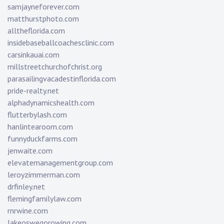
samjayneforever.com
matthurstphoto.com
alltheflorida.com
insidebaseballcoachesclinic.com
carsinkauai.com
millstreetchurchofchrist.org
parasailingvacadestinflorida.com
pride-realty.net
alphadynamicshealth.com
flutterbylash.com
hanlintearoom.com
funnyduckfarms.com
jenwaite.com
elevatemanagementgroup.com
leroyzimmerman.com
drfinley.net
flemingfamilylaw.com
rnrwine.com
lakeoswegorowing.com