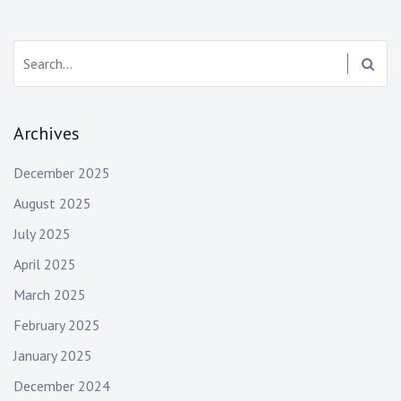
Search:
Archives
December 2025
August 2025
July 2025
April 2025
March 2025
February 2025
January 2025
December 2024