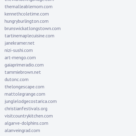
themalleablemom.com
kennethcoletime.com
hungryburlington.com
brunswickatlongstown.com
tartinemaplecuisine.com
janekramer.net
nizi-sushi.com
art-mengo.com
gaiaprimeradio.com
tammiebrown.net
dutonc.com
thelongescape.com
mattolegrange.com
junglelodgecostarica.com
christianfestivals.org
visitcountrykitchen.com
algarve-dolphins.com
alanveingrad.com