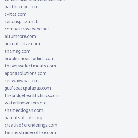
patthecope.com
svitcs.com
seriouspizza.net
compassroseband.net
altumcore.com
animal-drive.com
tnamag.com
brooksshoesforkids.com
thayersselectmeats.com
aporiasolutions.com
segwaywpa.com
gulfcoastpalapas.com
thebridgehealthclinics.com
waterlinewriters.org
shameddogan.com
parentsoftots.org
creative3drenderings.com
farmerstradecoffee.com