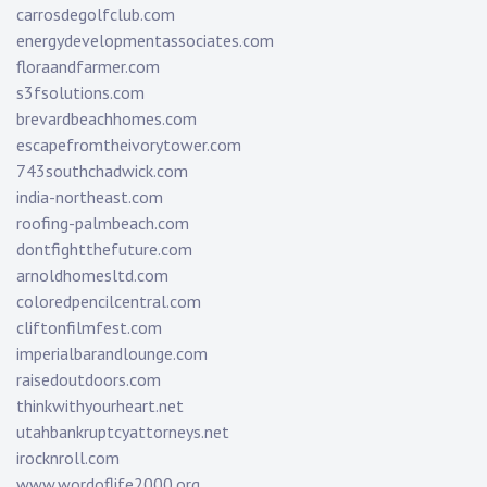
carrosdegolfclub.com
energydevelopmentassociates.com
floraandfarmer.com
s3fsolutions.com
brevardbeachhomes.com
escapefromtheivorytower.com
743southchadwick.com
india-northeast.com
roofing-palmbeach.com
dontfightthefuture.com
arnoldhomesltd.com
coloredpencilcentral.com
cliftonfilmfest.com
imperialbarandlounge.com
raisedoutdoors.com
thinkwithyourheart.net
utahbankruptcyattorneys.net
irocknroll.com
www.wordoflife2000.org