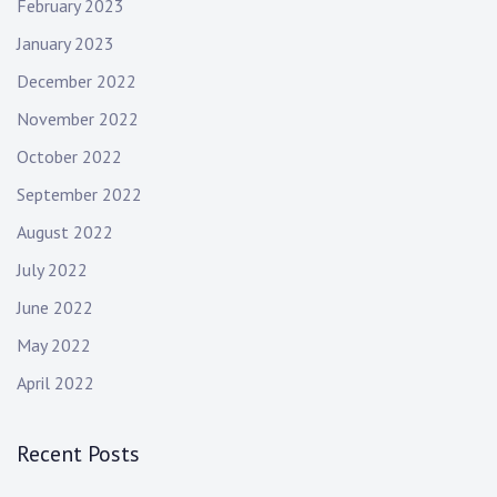
February 2023
January 2023
December 2022
November 2022
October 2022
September 2022
August 2022
July 2022
June 2022
May 2022
April 2022
Recent Posts