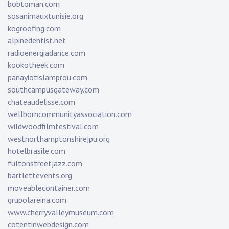
bobtoman.com
sosanimauxtunisie.org
kogroofing.com
alpinedentist.net
radioenergiadance.com
kookotheek.com
panayiotislamprou.com
southcampusgateway.com
chateaudelisse.com
wellborncommunityassociation.com
wildwoodfilmfestival.com
westnorthamptonshirejpu.org
hotelbrasile.com
fultonstreetjazz.com
bartlettevents.org
moveablecontainer.com
grupolareina.com
www.cherryvalleymuseum.com
cotentinwebdesign.com