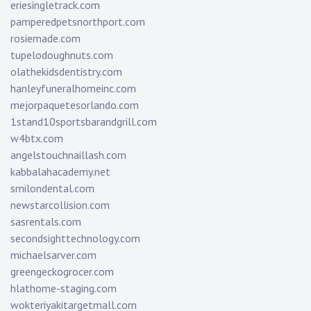
eriesingletrack.com
pamperedpetsnorthport.com
rosiemade.com
tupelodoughnuts.com
olathekidsdentistry.com
hanleyfuneralhomeinc.com
mejorpaquetesorlando.com
1stand10sportsbarandgrill.com
w4btx.com
angelstouchnaillash.com
kabbalahacademy.net
smilondental.com
newstarcollision.com
sasrentals.com
secondsighttechnology.com
michaelsarver.com
greengeckogrocer.com
hlathome-staging.com
wokteriyakitargetmall.com