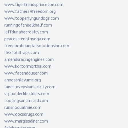
www.tigertrendsprinceton.com
www.fathers4freedom.org
www.topperlyngundogs.com
runningoftheelkhalf.com
jeffdunaheerealty.com
peacestrengthyoga.com
freedomfinancialsolutionsinc.com
flexfoldtraps.com
amendsracingengines.com
www.kortormorthai.com
www.fatandqueer.com
anneashleyumc.org
landsurveyskansascity.com
stpauldeckbuilders.com
footingsunlimited.com
runsnoqualmie.com
www.docsdrugs.com
www.margiesdiner.com
fdlchowder.com