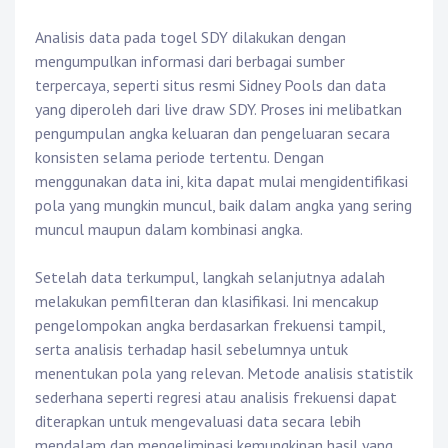
Analisis data pada togel SDY dilakukan dengan
mengumpulkan informasi dari berbagai sumber
terpercaya, seperti situs resmi Sidney Pools dan data
yang diperoleh dari live draw SDY. Proses ini melibatkan
pengumpulan angka keluaran dan pengeluaran secara
konsisten selama periode tertentu. Dengan
menggunakan data ini, kita dapat mulai mengidentifikasi
pola yang mungkin muncul, baik dalam angka yang sering
muncul maupun dalam kombinasi angka.
Setelah data terkumpul, langkah selanjutnya adalah
melakukan pemfilteran dan klasifikasi. Ini mencakup
pengelompokan angka berdasarkan frekuensi tampil,
serta analisis terhadap hasil sebelumnya untuk
menentukan pola yang relevan. Metode analisis statistik
sederhana seperti regresi atau analisis frekuensi dapat
diterapkan untuk mengevaluasi data secara lebih
mendalam dan mengeliminasi kemungkinan hasil yang