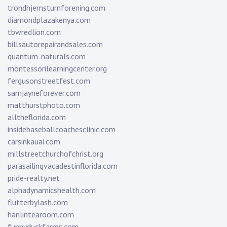
trondhjemsturnforening.com
diamondplazakenya.com
tbwredlion.com
billsautorepairandsales.com
quantum-naturals.com
montessorilearningcenter.org
fergusonstreetfest.com
samjayneforever.com
matthurstphoto.com
alltheflorida.com
insidebaseballcoachesclinic.com
carsinkauai.com
millstreetchurchofchrist.org
parasailingvacadestinflorida.com
pride-realty.net
alphadynamicshealth.com
flutterbylash.com
hanlintearoom.com
funnyduckfarms.com