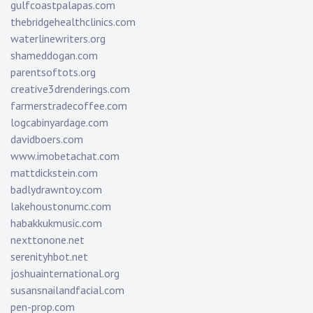
gulfcoastpalapas.com
thebridgehealthclinics.com
waterlinewriters.org
shameddogan.com
parentsoftots.org
creative3drenderings.com
farmerstradecoffee.com
logcabinyardage.com
davidboers.com
www.imobetachat.com
mattdickstein.com
badlydrawntoy.com
lakehoustonumc.com
habakkukmusic.com
nexttonone.net
serenityhbot.net
joshuainternational.org
susansnailandfacial.com
pen-prop.com