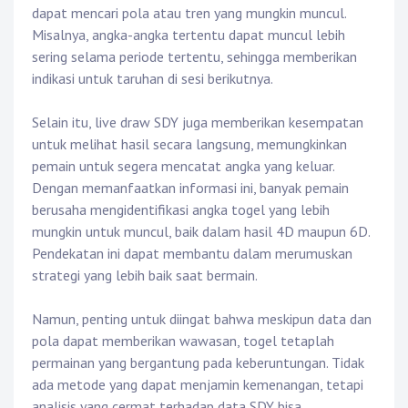
dapat mencari pola atau tren yang mungkin muncul.
Misalnya, angka-angka tertentu dapat muncul lebih
sering selama periode tertentu, sehingga memberikan
indikasi untuk taruhan di sesi berikutnya.
Selain itu, live draw SDY juga memberikan kesempatan
untuk melihat hasil secara langsung, memungkinkan
pemain untuk segera mencatat angka yang keluar.
Dengan memanfaatkan informasi ini, banyak pemain
berusaha mengidentifikasi angka togel yang lebih
mungkin untuk muncul, baik dalam hasil 4D maupun 6D.
Pendekatan ini dapat membantu dalam merumuskan
strategi yang lebih baik saat bermain.
Namun, penting untuk diingat bahwa meskipun data dan
pola dapat memberikan wawasan, togel tetaplah
permainan yang bergantung pada keberuntungan. Tidak
ada metode yang dapat menjamin kemenangan, tetapi
analisis yang cermat terhadap data SDY bisa