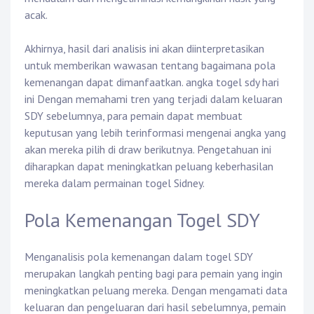
acak.
Akhirnya, hasil dari analisis ini akan diinterpretasikan
untuk memberikan wawasan tentang bagaimana pola
kemenangan dapat dimanfaatkan.
angka togel sdy hari
ini
Dengan memahami tren yang terjadi dalam keluaran
SDY sebelumnya, para pemain dapat membuat
keputusan yang lebih terinformasi mengenai angka yang
akan mereka pilih di draw berikutnya. Pengetahuan ini
diharapkan dapat meningkatkan peluang keberhasilan
mereka dalam permainan togel Sidney.
Pola Kemenangan Togel SDY
Menganalisis pola kemenangan dalam togel SDY
merupakan langkah penting bagi para pemain yang ingin
meningkatkan peluang mereka. Dengan mengamati data
keluaran dan pengeluaran dari hasil sebelumnya, pemain