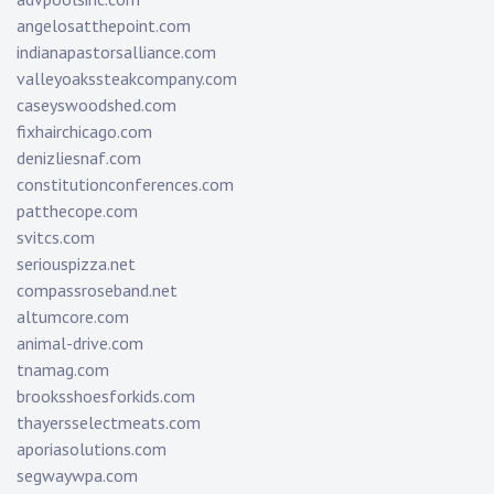
angelosatthepoint.com
indianapastorsalliance.com
valleyoakssteakcompany.com
caseyswoodshed.com
fixhairchicago.com
denizliesnaf.com
constitutionconferences.com
patthecope.com
svitcs.com
seriouspizza.net
compassroseband.net
altumcore.com
animal-drive.com
tnamag.com
brooksshoesforkids.com
thayersselectmeats.com
aporiasolutions.com
segwaywpa.com