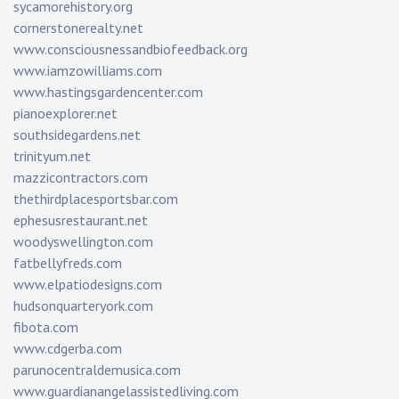
sycamorehistory.org
cornerstonerealty.net
www.consciousnessandbiofeedback.org
www.iamzowilliams.com
www.hastingsgardencenter.com
pianoexplorer.net
southsidegardens.net
trinityum.net
mazzicontractors.com
thethirdplacesportsbar.com
ephesusrestaurant.net
woodyswellington.com
fatbellyfreds.com
www.elpatiodesigns.com
hudsonquarteryork.com
fibota.com
www.cdgerba.com
parunocentraldemusica.com
www.guardianangelassistedliving.com