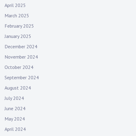
April 2025
March 2025
February 2025
January 2025
December 2024
November 2024
October 2024
September 2024
August 2024
July 2024
June 2024
May 2024
April 2024