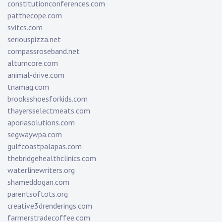
constitutionconferences.com
patthecope.com
svitcs.com
seriouspizza.net
compassroseband.net
altumcore.com
animal-drive.com
tnamag.com
brooksshoesforkids.com
thayersselectmeats.com
aporiasolutions.com
segwaywpa.com
gulfcoastpalapas.com
thebridgehealthclinics.com
waterlinewriters.org
shameddogan.com
parentsoftots.org
creative3drenderings.com
farmerstradecoffee.com