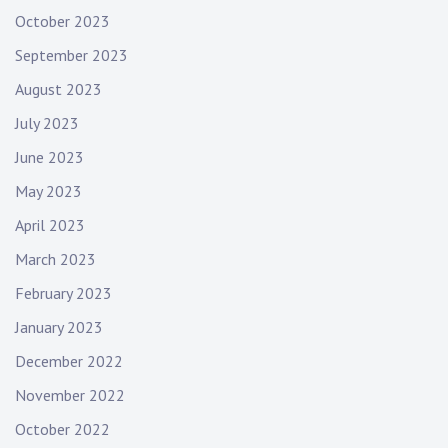
October 2023
September 2023
August 2023
July 2023
June 2023
May 2023
April 2023
March 2023
February 2023
January 2023
December 2022
November 2022
October 2022