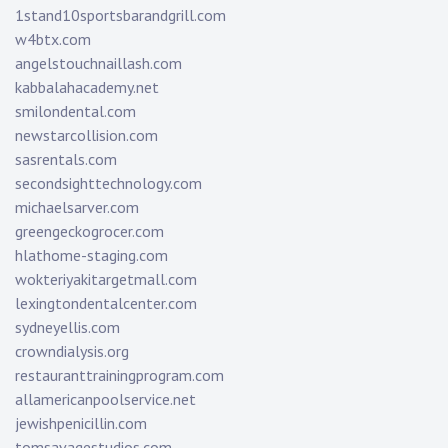
1stand10sportsbarandgrill.com
w4btx.com
angelstouchnaillash.com
kabbalahacademy.net
smilondental.com
newstarcollision.com
sasrentals.com
secondsighttechnology.com
michaelsarver.com
greengeckogrocer.com
hlathome-staging.com
wokteriyakitargetmall.com
lexingtondentalcenter.com
sydneyellis.com
crowndialysis.org
restauranttrainingprogram.com
allamericanpoolservice.net
jewishpenicillin.com
tomsavagestudios.com