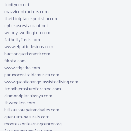
trinityum.net
mazzicontractors.com
thethirdplacesportsbar.com
ephesusrestaurant.net
woodyswellington.com
fatbellyfreds.com
www.elpatiodesigns.com
hudsonquarteryork.com
fibota.com
www.cdgerba.com
parunocentraldemusica.com
www.guardianangelassistedliving.com
trondhjemsturnforening.com
diamondplazakenya.com
tbwredlion.com
billsautorepairandsales.com
quantum-naturals.com
montessorilearningcenter.org
fergusonstreetfest.com