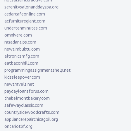
serenitysalonanddayspa.org
cedarcafeonline.com
acfurnituregiant.com
undertenminutes.com
omnivere.com
rasadantips.com
newtimbuktu.com
altronicsmfg.com
eatbaconhill.com
programmingassignmentshelp.net
kidssleepover.com
newtravels.net
paydayloansforus.com
thebelmontbakery.com
safewayclassic.com
countrysidewoodcrafts.com
appliancerepairchicagoil.org
ontariotbf.org