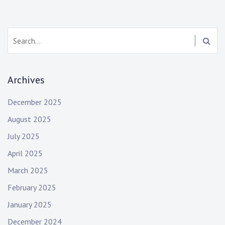
Search:
Archives
December 2025
August 2025
July 2025
April 2025
March 2025
February 2025
January 2025
December 2024