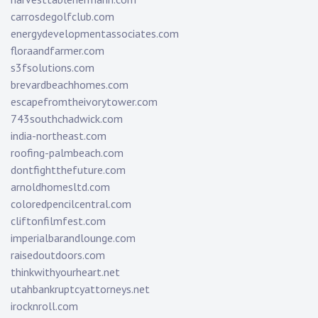
carrosdegolfclub.com
energydevelopmentassociates.com
floraandfarmer.com
s3fsolutions.com
brevardbeachhomes.com
escapefromtheivorytower.com
743southchadwick.com
india-northeast.com
roofing-palmbeach.com
dontfightthefuture.com
arnoldhomesltd.com
coloredpencilcentral.com
cliftonfilmfest.com
imperialbarandlounge.com
raisedoutdoors.com
thinkwithyourheart.net
utahbankruptcyattorneys.net
irocknroll.com