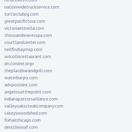
nationwidetruckservice.com
turtleclubpg.com
greatpacifictour.com
victoriaestrella.com
thousandwavesspa.com
courtlandcenter.com
neilfindlaymsp.com
avicollisrestaurant.com
drcconline.org
v
theplacebarandgrill.com
waterburyrx.com
advpoolsinc.com
angelosatthepoint.com
indianapastorsalliance.com
valleyoakssteakcompany.com
caseyswoodshed.com
fixhairchicago.com
denizliesnaf.com