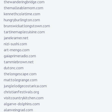
thewanderingbridge.com
themalleablemom.com
kennethcoletime.com
hungryburlington.com
brunswickatlongstown.com
tartinemaplecuisine.com
janekramer.net
nizi-sushi.com
art-mengo.com
gaiaprimeradio.com
tammiebrown.net
dutonc.com
thelongescape.com
mattolegrange.com
junglelodgecostarica.com
christianfestivals.org
visitcountrykitchen.com
algarve-dolphins.com
alanveingrad.com