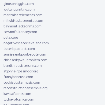
ginosonhiggins.com
wutungprinting.com
maritalsettlements.com
milwbikeskaterental.com
baymontjacksonms.com
townofaltonany.com
pglax.org
negativespacecleveland.com
liuteriapaoletti.com
sunriseandgoodpeople.com
chinesedrywallproblem.com
bendthreesistersinn.com
stjohns-flossmoor.org
funnyboneusa.com
cookiedustermusic.com
reconstructionensemble.org
kavitafabrics.com
luchavolcanica.com
holycownm.com